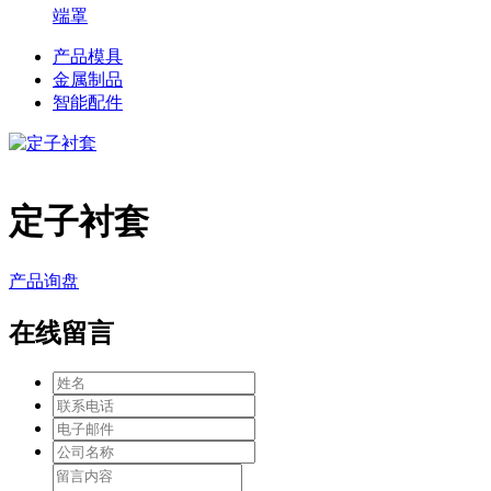
端罩
产品模具
金属制品
智能配件
定子衬套
产品询盘
在线留言