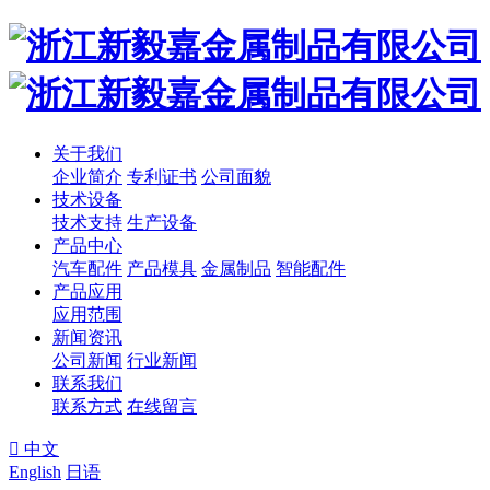
关于我们
企业简介
专利证书
公司面貌
技术设备
技术支持
生产设备
产品中心
汽车配件
产品模具
金属制品
智能配件
产品应用
应用范围
新闻资讯
公司新闻
行业新闻
联系我们
联系方式
在线留言

中文
English
日语