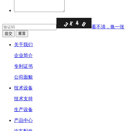
看不清，换一张
关于我们
企业简介
专利证书
公司面貌
技术设备
技术支持
生产设备
产品中心