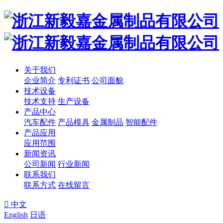
关于我们
企业简介
专利证书
公司面貌
技术设备
技术支持
生产设备
产品中心
汽车配件
产品模具
金属制品
智能配件
产品应用
应用范围
新闻资讯
公司新闻
行业新闻
联系我们
联系方式
在线留言

中文
English
日语