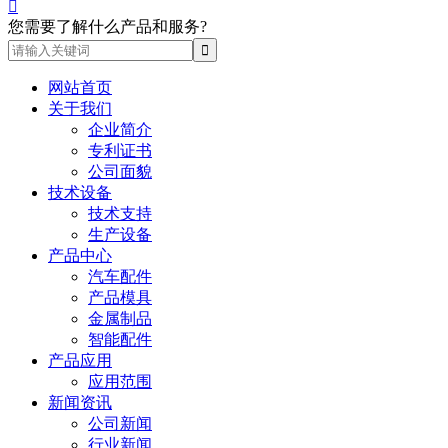

您需要了解什么产品和服务?
网站首页
关于我们
企业简介
专利证书
公司面貌
技术设备
技术支持
生产设备
产品中心
汽车配件
产品模具
金属制品
智能配件
产品应用
应用范围
新闻资讯
公司新闻
行业新闻