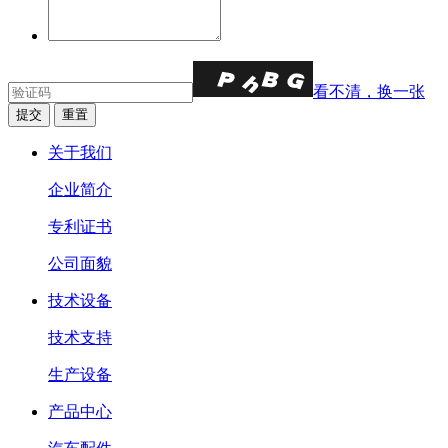
看不清，换一张
关于我们
企业简介
专利证书
公司面貌
技术设备
技术支持
生产设备
产品中心